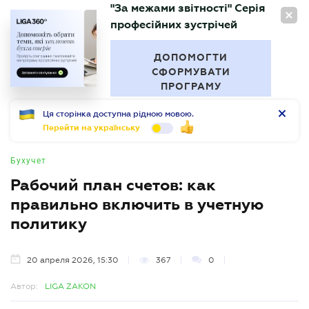
"За межами звітності" Серія
RU
професійних зустрічей
БУХГАЛТЕР
.UA
ДОПОМОГТИ
СФОРМУВАТИ
ПРОГРАМУ
Ця сторінка доступна рідною мовою.
Перейти на українську
Бухучет
Рабочий план счетов: как
правильно включить в учетную
политику
20 апреля 2026, 15:30
367
0
Автор:
LIGA ZAKON