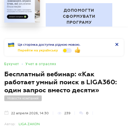
"За межами звітності" Серія
RU
професійних зустрічей
БУХГАЛТЕР
.UA
ДОПОМОГТИ
СФОРМУВАТИ
ПРОГРАМУ
Ця сторінка доступна рідною мовою.
Перейти на українську
•
Бухучет
Учет в отраслях
Бесплатный вебинар: «Как
работает умный поиск в LIGA360:
один запрос вместо десяти»
Новости компаний
22 апреля 2026, 14:30
239
0
Автор:
LIGA ZAKON