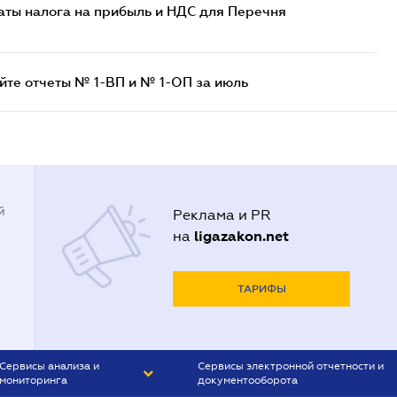
аты налога на прибыль и НДС для Перечня
айте отчеты № 1-ВП и № 1-ОП за июль
й
Реклама и PR
ligazakon.net
на
ТАРИФЫ
Сервисы анализа и
Сервисы электронной отчетности и
мониторинга
документооборота