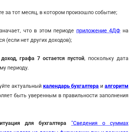
те за тот месяц, в котором произошло событие;
означает, что в этом периоде
приложение 4ДФ
на
я (если нет других доходов);
доход, графа 7 остается пустой
, поскольку дата
му периоду.
зуйте актуальный
календарь бухгалтера
и
алгоритм
оляет быть уверенным в правильности заполнения
ситуация для бухгалтера
"Сведения о суммах