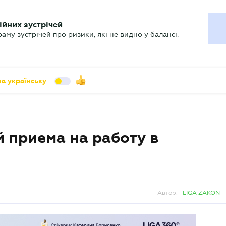
УХГАЛТЕРУ
ійних зустрічей
арь
Актуально
му зустрічей про ризики, які не видно у балансі.
а українську
й приема на работу в
Автор:
LIGA ZAKON