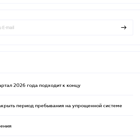
артал 2026 года подходит к концу
закрыть период пребывания на упрощенной системе
нения