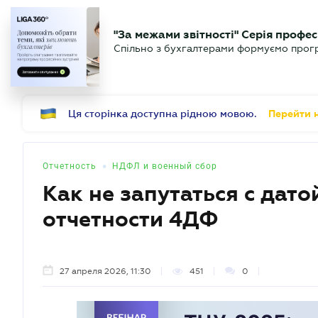
БИЗНЕСУ
ЮРИСТУ
Б
"За межами звітності" Серія профес
БУХГАЛТЕР
Новости
Аналитика
Календ
Спільно з бухгалтерами формуємо програ
.UA
Ця сторінка доступна рідною мовою.
Перейти н
•
Отчетность
НДФЛ и военный сбор
Как не запутаться с дато
отчетности 4ДФ
27 апреля 2026, 11:30
451
0