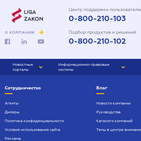
Центр поддержки пользователе
0-800-210-103
Подбор продуктов и решений
О КОМПАНИИ
0-800-210-102
Новостные
Информационно-правовые
порталы
системы
ЮРЛИГА
Право Украины
Сотрудничество
Блог
БИЗНЕС
ГРАНД
БУХГАЛТЕР.ua
ПРАЙМ
Агенты
Новости компании
Дилеры
Руководства
БУХГАЛТЕР ПРОФ
Политика конфиденциальности
Каталоги компаний
ЮРИСТ ПРОФ
Условия использования сайта
Темы в центре внимани
ЮРИСТ
Реклама