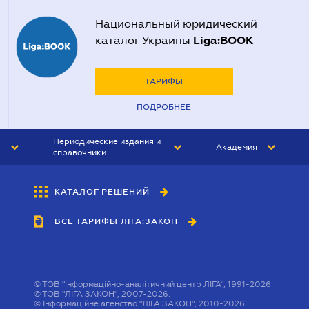
Национальный юридический
Liga:BOOK
каталог Украины
ТАРИФЫ
ПОДРОБНЕЕ
Периодические издания и
Академия
справочники
ЮРИСТ&ЗАКОН
АКАДЕМИЯ ЛІГА:ЗАКОН
КАТАЛОГ РЕШЕНИЙ
БУХГАЛТЕР&ЗАКОН
ВСЕ ТАРИФЫ ЛІГА:ЗАКОН
ВЕСТНИК МСФО
ИНТЕРБУХ
ЛИЧНЫЙ ЭКСПЕРТ
©
ТОВ "інформаційно-аналітичний центр ЛІГА", 1991-2026.
©
ТОВ "ЛІГА ЗАКОН", 2007-2026.
©
Інформаційне агенство "ЛІГА:ЗАКОН", 2010-2026.