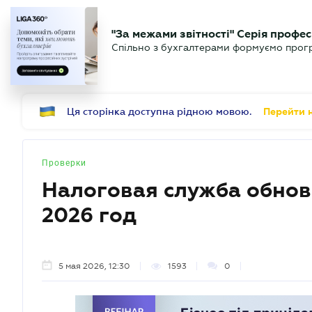
БИЗНЕСУ
ЮРИСТУ
Б
"За межами звітності" Серія профес
БУХГАЛТЕР
Новости
Аналитика
Календ
Спільно з бухгалтерами формуємо програ
.UA
Ця сторінка доступна рідною мовою.
Перейти н
Проверки
Налоговая служба обнов
2026 год
5 мая 2026, 12:30
1593
0