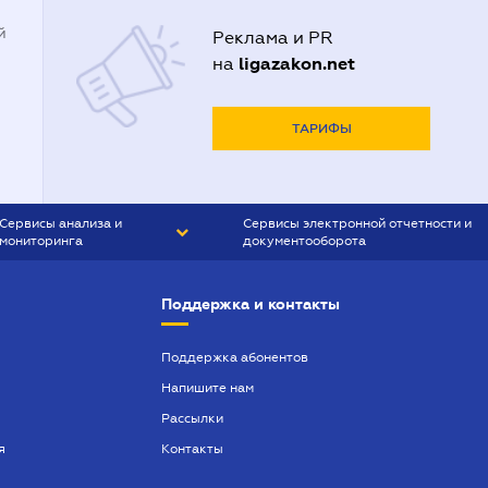
й
Реклама и PR
ligazakon.net
на
ТАРИФЫ
Сервисы анализа и
Сервисы электронной отчетности и
мониторинга
документооборота
CONTR AGENT
Liga:REPORT
Поддержка и контакты
SMS-МАЯК
VERDICTUM
Поддержка абонентов
Напишите нам
SEMANTRUM
Рассылки
SMS-МАЯК ИПОТЕКА
я
Контакты