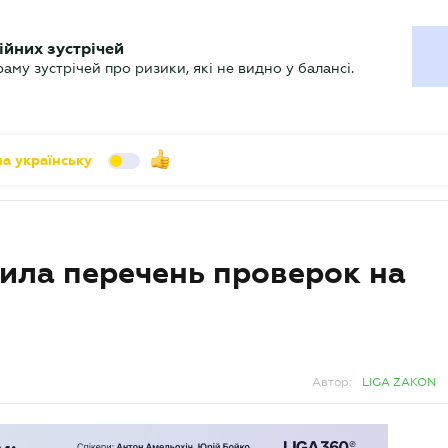
УХГАЛТЕРУ
ійних зустрічей
арь
Актуально
му зустрічей про ризики, які не видно у балансі.
а українську
ила перечень проверок на
Автор:
LIGA ZAKON