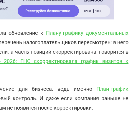
ила обновление к
Плану-графику документальных
 перечень налогоплательщиков пересмотрен: в него
и, а часть позиций скорректирована, говорится в
 2026: ГНС скорректировала график визитов к
ачение для бизнеса, ведь именно
План-график
овый контроль. И даже если компания раньше не
там не появится после корректировки.