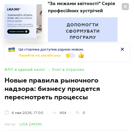
"За межами звітності" Серія
RU
професійних зустрічей
БУХГАЛТЕР
.UA
ДОПОМОГТИ
СФОРМУВАТИ
ПРОГРАМУ
Ця сторінка доступна рідною мовою.
Перейти на українську
•
ФЛП и единый налог
Учет в отраслях
Новые правила рыночного
надзора: бизнесу придется
пересмотреть процессы
6 мая 2026, 17:00
454
0
Автор:
LIGA ZAKON