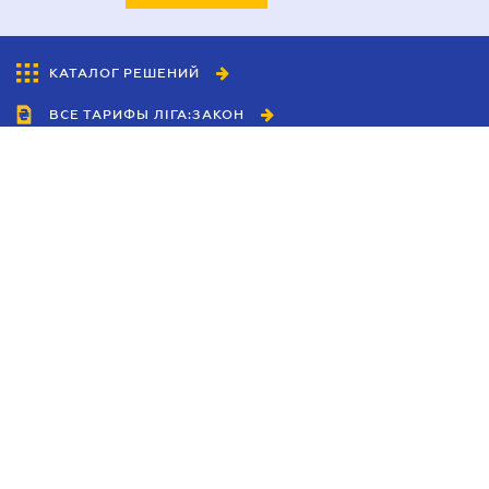
КАТАЛОГ РЕШЕНИЙ
ВСЕ ТАРИФЫ ЛІГА:ЗАКОН
Сотрудничество
Агенты
Дилеры
Политика
конфиденциальности
Условия использования
сайта
Реклама
Блог
Новости компании