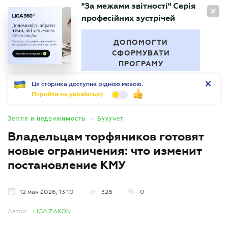
"За межами звітності" Серія
RU
професійних зустрічей
БУХГАЛТЕР
.UA
ДОПОМОГТИ
СФОРМУВАТИ
ПРОГРАМУ
Ця сторінка доступна рідною мовою.
Перейти на українську
•
Земля и недвижимость
Бухучет
Владельцам торфяников готовят
новые ограничения: что изменит
постановление КМУ
12 мая 2026, 13:10
328
0
Автор:
LIGA ZAKON