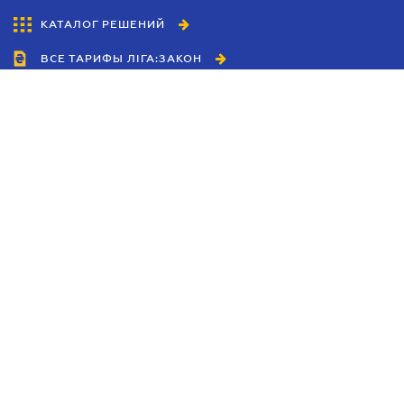
КАТАЛОГ РЕШЕНИЙ
ВСЕ ТАРИФЫ ЛІГА:ЗАКОН
Сотрудничество
Агенты
Дилеры
Политика
конфиденциальности
Условия использования
сайта
Реклама
Блог
Новости компании
Руководства
Каталоги компаний