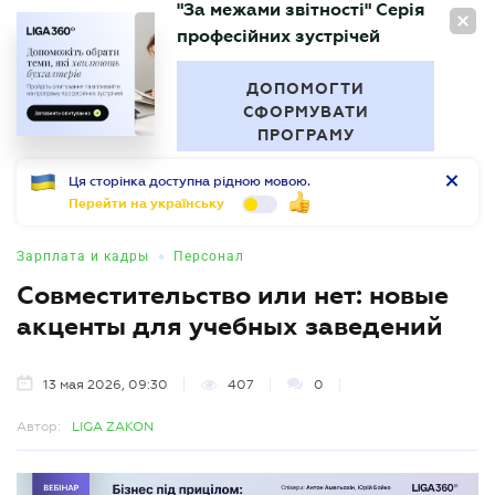
"За межами звітності" Серія
RU
професійних зустрічей
БУХГАЛТЕР
.UA
ДОПОМОГТИ
СФОРМУВАТИ
ПРОГРАМУ
Ця сторінка доступна рідною мовою.
Перейти на українську
•
Зарплата и кадры
Персонал
Совместительство или нет: новые
акценты для учебных заведений
13 мая 2026, 09:30
407
0
Автор:
LIGA ZAKON