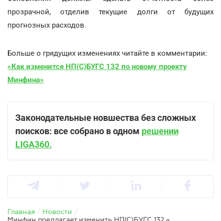
прозрачной, отделив текущие долги от будущих
прогнозных расходов.
Больше о грядущих изменениях читайте в комментарии:
«Как изменится НП(С)БУГС 132 по новому проекту
Минфина»
Законодательные новшества без сложных
поисков: все собрано в одном
решении
LIGA360.
Главная
/
Новости
/
Минфин предлагает изменить НП(С)БУГС 132 «Выплаты работникам» с 2027 года