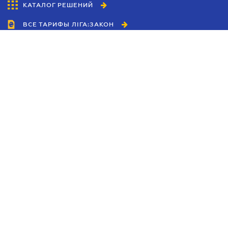
КАТАЛОГ РЕШЕНИЙ
ВСЕ ТАРИФЫ ЛІГА:ЗАКОН
Сотрудничество
Агенты
Дилеры
Политика
конфиденциальности
Условия использования
сайта
Реклама
Блог
Новости компании
Руководства
Каталоги компаний