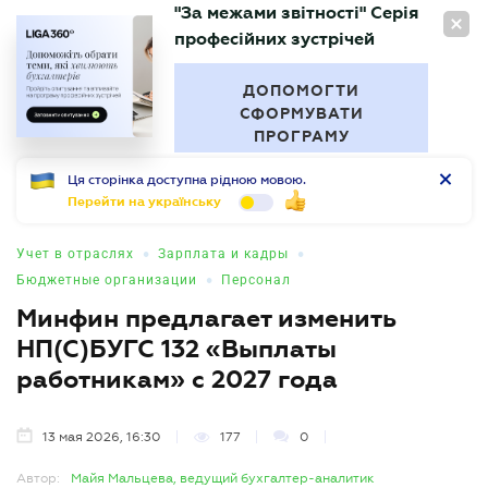
"За межами звітності" Серія
RU
професійних зустрічей
БУХГАЛТЕР
.UA
ДОПОМОГТИ
СФОРМУВАТИ
ПРОГРАМУ
Ця сторінка доступна рідною мовою.
Перейти на українську
•
•
Учет в отраслях
Зарплата и кадры
•
Бюджетные организации
Персонал
Минфин предлагает изменить
НП(С)БУГС 132 «Выплаты
работникам» с 2027 года
13 мая 2026, 16:30
177
0
Автор:
Майя Мальцева, ведущий бухгалтер-аналитик