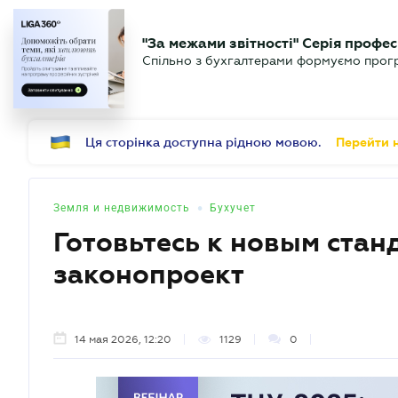
БИЗНЕСУ
ЮРИСТУ
Б
"За межами звітності" Серія профес
БУХГАЛТЕР
Новости
Аналитика
Календ
Спільно з бухгалтерами формуємо програ
.UA
Ця сторінка доступна рідною мовою.
Перейти н
•
Земля и недвижимость
Бухучет
Готовьтесь к новым стан
законопроект
14 мая 2026, 12:20
1129
0