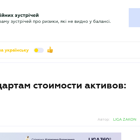
УХГАЛТЕРУ
ійних зустрічей
арь
Актуально
му зустрічей про ризики, які не видно у балансі.
а українську
дартам стоимости активов:
Автор:
LIGA ZAKON