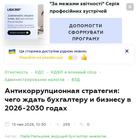
"За межами звітності" Серія
RU
професійних зустрічей
БУХГАЛТЕР
.UA
ДОПОМОГТИ
СФОРМУВАТИ
ПРОГРАМУ
Ця сторінка доступна рідною мовою.
Перейти на українську
•
•
•
Отчетность
НДС
НДФЛ и военный сбор
•
Администрирование налогов
ВЭД
Антикоррупционная стратегия:
чего ждать бухгалтеру и бизнесу в
2026-2030 годах
15 мая 2026, 10:30
299
0
Автор:
Майя Мальцева, ведущий бухгалтер-аналитик