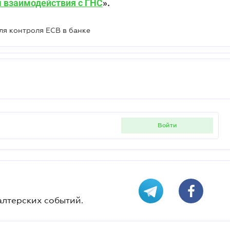
ы взаимодействия с ГНС
».
для контроля ЕСВ в банке
войти
алтерских событий.