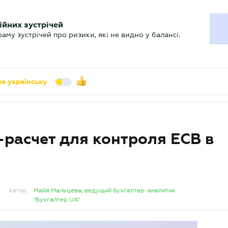
УХГАЛТЕРУ
ійних зустрічей
арь
Актуально
му зустрічей про ризики, які не видно у балансі.
а українську
-расчет для контроля ЕСВ в
Автор:
Майя Мальцева, ведущий бухгалтер-аналитик
"Бухгалтер.UA"