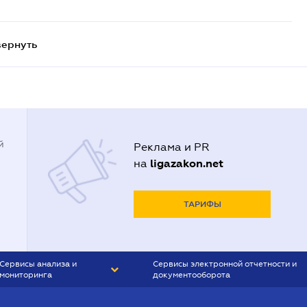
вернуть
й
Реклама и PR
ligazakon.net
на
ТАРИФЫ
Сервисы анализа и
Сервисы электронной отчетности и
мониторинга
документооборота
CONTR AGENT
Liga:REPORT