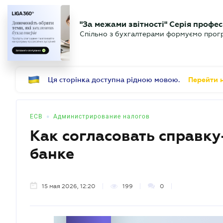
БИЗНЕСУ
ЮРИСТУ
Б
"За межами звітності" Серія профес
БУХГАЛТЕР
Новости
Аналитика
Календ
Спільно з бухгалтерами формуємо програ
.UA
Ця сторінка доступна рідною мовою.
Перейти н
•
ЕСВ
Администрирование налогов
Как согласовать справку
банке
15 мая 2026, 12:20
199
0