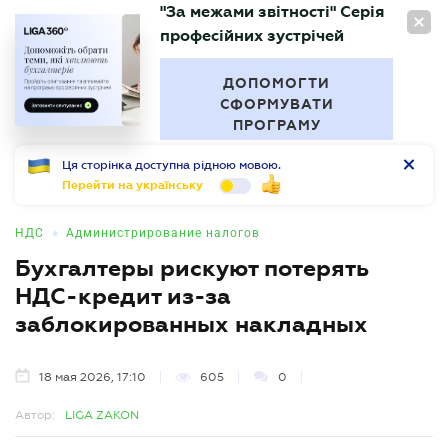
"За межами звітності" Серія
RU
професійних зустрічей
БУХГАЛТЕР
.UA
ДОПОМОГТИ
СФОРМУВАТИ
ПРОГРАМУ
Ця сторінка доступна рідною мовою.
Перейти на українську
•
НДС
Администрирование налогов
Бухгалтеры рискуют потерять
НДС-кредит из-за
заблокированных накладных
18 мая 2026, 17:10
605
0
Автор:
LIGA ZAKON