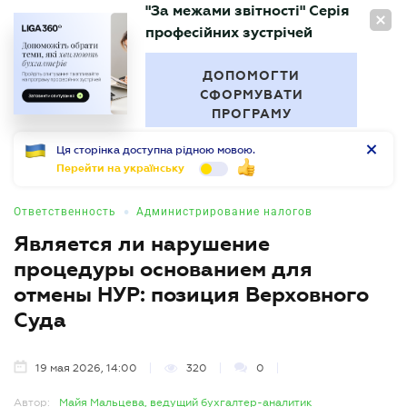
"За межами звітності" Серія
RU
професійних зустрічей
БУХГАЛТЕР
.UA
ДОПОМОГТИ
СФОРМУВАТИ
ПРОГРАМУ
Ця сторінка доступна рідною мовою.
Перейти на українську
•
Ответственность
Администрирование налогов
Является ли нарушение
процедуры основанием для
отмены НУР: позиция Верховного
Суда
19 мая 2026, 14:00
320
0
Автор:
Майя Мальцева, ведущий бухгалтер-аналитик