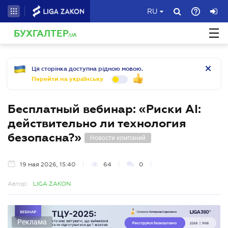
RU
БУХГАЛТЕР
.UA
Ця сторінка доступна рідною мовою.
Перейти на українську
Бесплатный вебинар: «Риски AI:
действительно ли технология
безопасна?»
Новости компаний
19 мая 2026, 15:40
64
0
Автор:
LIGA ZAKON
Реклама