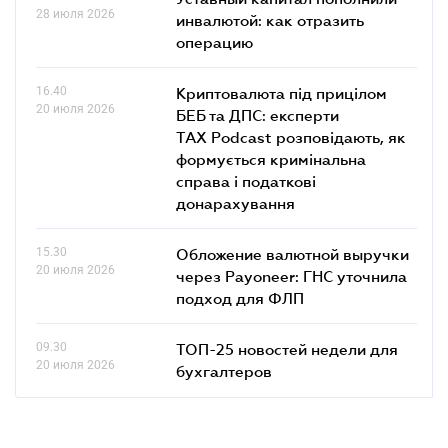
28 июля 2026
инвалютой: как отразить
операцию
16.40
Криптовалюта під прицілом
20 июля 2026
БЕБ та ДПС: експерти
TAX Podcast розповідають, як
формується кримінальна
справа і податкові
донарахування
15.30
Обложение валютной выручки
20 июля 2026
через Payoneer: ГНС уточнила
подход для ФЛП
09.30
ТОП-25 новостей недели для
20 июля 2026
бухгалтеров