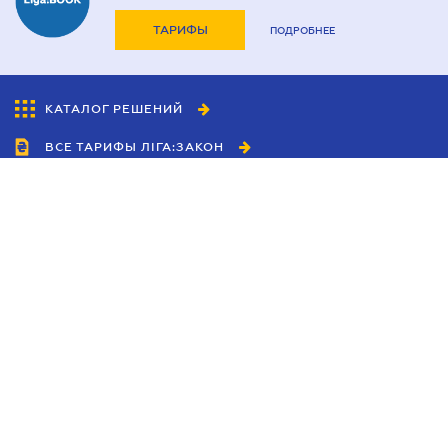
ТАРИФЫ
ПОДРОБНЕЕ
КАТАЛОГ РЕШЕНИЙ
ВСЕ ТАРИФЫ ЛІГА:ЗАКОН
Сотрудничество
Агенты
Дилеры
Политика
конфиденциальности
Условия использования
сайта
Реклама
Блог