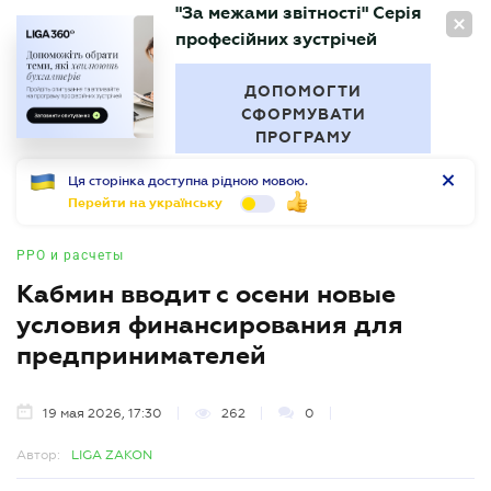
"За межами звітності" Серія
RU
професійних зустрічей
БУХГАЛТЕР
.UA
ДОПОМОГТИ
СФОРМУВАТИ
ПРОГРАМУ
Ця сторінка доступна рідною мовою.
Перейти на українську
РРО и расчеты
Кабмин вводит с осени новые
условия финансирования для
предпринимателей
19 мая 2026, 17:30
262
0
Автор:
LIGA ZAKON