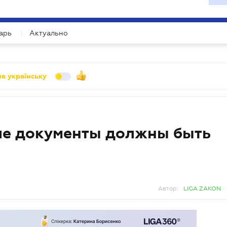
УХГАЛТЕРУ
ійних зустрічей
арь
Актуально
му зустрічей про ризики, які не видно у балансі.
а українську
ие документы должны быть
Автор:
LIGA ZAKON