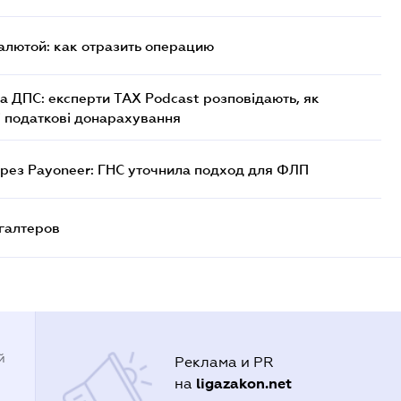
алютой: как отразить операцию
а ДПС: експерти TAX Podcast розповідають, як
і податкові донарахування
рез Payoneer: ГНС уточнила подход для ФЛП
галтеров
й
Реклама и PR
ligazakon.net
на