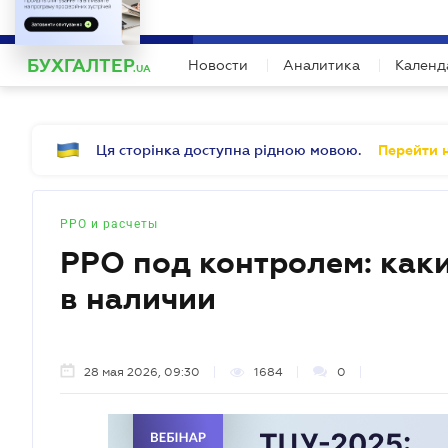
БИЗНЕСУ
ЮРИСТУ
Б
"За межами звітності" Серія профес
БУХГАЛТЕР
Новости
Аналитика
Календ
Спільно з бухгалтерами формуємо програ
.UA
Ця сторінка доступна рідною мовою.
Перейти н
РРО и расчеты
РРО под контролем: как
в наличии
28 мая 2026, 09:30
1684
0