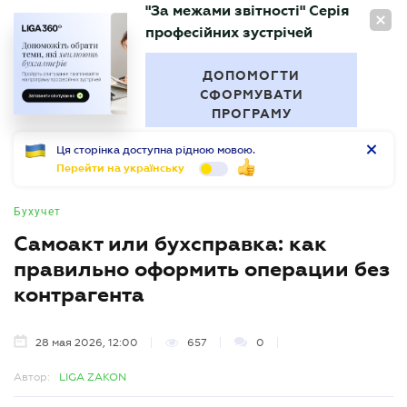
"За межами звітності" Серія
RU
професійних зустрічей
БУХГАЛТЕР
.UA
ДОПОМОГТИ
СФОРМУВАТИ
ПРОГРАМУ
Ця сторінка доступна рідною мовою.
Перейти на українську
Бухучет
Самоакт или бухсправка: как
правильно оформить операции без
контрагента
28 мая 2026, 12:00
657
0
Автор:
LIGA ZAKON