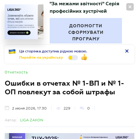
"За межами звітності" Серія
RU
професійних зустрічей
БУХГАЛТЕР
.UA
ДОПОМОГТИ
СФОРМУВАТИ
ПРОГРАМУ
Ця сторінка доступна рідною мовою.
Перейти на українську
Отчетность
Ошибки в отчетах № 1-ВП и № 1-
ОП повлекут за собой штрафы
2 июня 2026, 17:30
229
0
Автор:
LIGA ZAKON