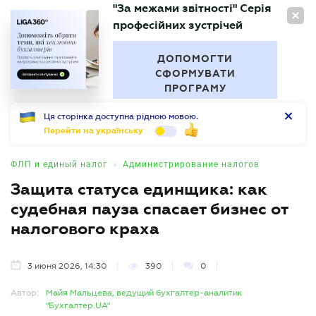
"За межами звітності" Серія
RU
професійних зустрічей
БУХГАЛТЕР
.UA
ДОПОМОГТИ
СФОРМУВАТИ
ПРОГРАМУ
Ця сторінка доступна рідною мовою.
Перейти на українську
•
ФЛП и единый налог
Администрирование налогов
Защита статуса единщика: как
судебная пауза спасает бизнес от
налогового краха
3 июня 2026, 14:30
390
0
Автор:
Майя Мальцева, ведущий бухгалтер-аналитик
"Бухгалтер.UA"