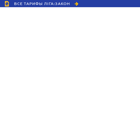
ВСЕ ТАРИФЫ ЛІГА:ЗАКОН
Сотрудничество
Агенты
Дилеры
Политика
конфиденциальности
Условия использования
сайта
Реклама
Блог
Новости компании
Руководства
Каталоги компаний
Темы в центре внимания