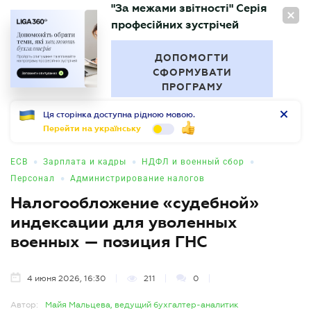
"За межами звітності" Серія
RU
професійних зустрічей
БУХГАЛТЕР
.UA
ДОПОМОГТИ
СФОРМУВАТИ
ПРОГРАМУ
Ця сторінка доступна рідною мовою.
Перейти на українську
•
•
•
ЕСВ
Зарплата и кадры
НДФЛ и военный сбор
•
Персонал
Администрирование налогов
Налогообложение «судебной»
индексации для уволенных
военных — позиция ГНС
4 июня 2026, 16:30
211
0
Автор:
Майя Мальцева, ведущий бухгалтер-аналитик