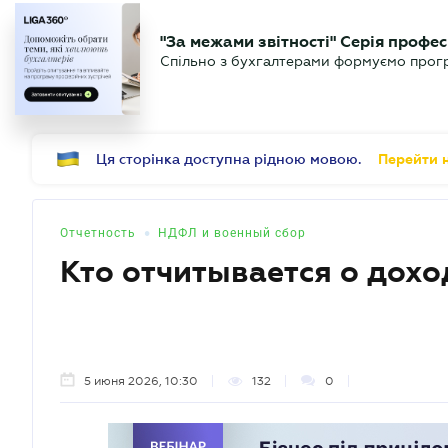
БИЗНЕСУ
ЮРИСТУ
Б
"За межами звітності" Серія профес
БУХГАЛТЕР
Новости
Аналитика
Календ
Спільно з бухгалтерами формуємо програ
.UA
Ця сторінка доступна рідною мовою.
Перейти н
•
Отчетность
НДФЛ и военный сбор
Кто отчитывается о дох
5 июня 2026, 10:30
132
0