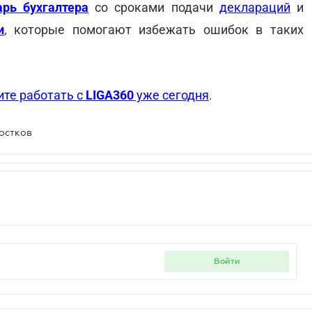
арь бухгалтера
со сроками подачи
деклараций
и
и
, которые помогают избежать ошибок в таких
ите работать с
LIGA360
уже сегодня
.
остков
войти