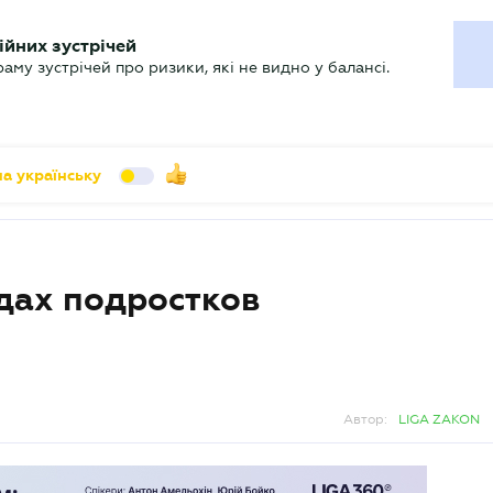
УХГАЛТЕРУ
ійних зустрічей
арь
Актуально
му зустрічей про ризики, які не видно у балансі.
а українську
одах подростков
Автор:
LIGA ZAKON