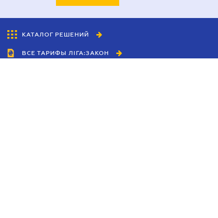
КАТАЛОГ РЕШЕНИЙ
ВСЕ ТАРИФЫ ЛІГА:ЗАКОН
Сотрудничество
Агенты
Дилеры
Политика
конфиденциальности
Условия использования
сайта
Реклама
Блог
Новости компании