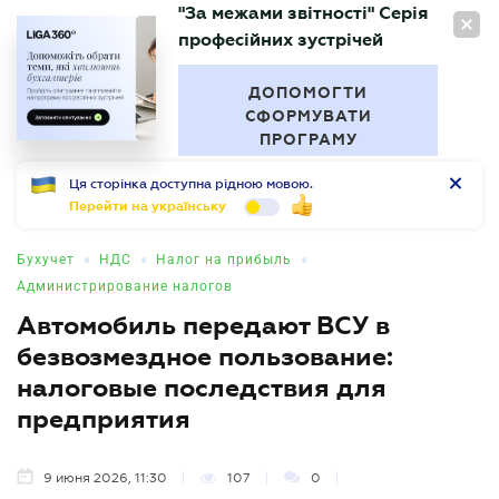
"За межами звітності" Серія
RU
професійних зустрічей
БУХГАЛТЕР
.UA
ДОПОМОГТИ
СФОРМУВАТИ
ПРОГРАМУ
Ця сторінка доступна рідною мовою.
Перейти на українську
•
•
•
Бухучет
НДС
Налог на прибыль
Администрирование налогов
Автомобиль передают ВСУ в
безвозмездное пользование:
налоговые последствия для
предприятия
9 июня 2026, 11:30
107
0