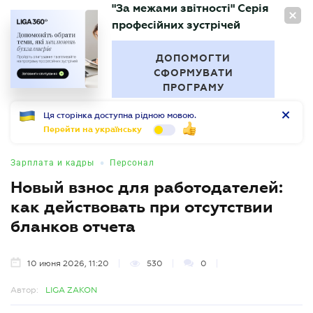
"За межами звітності" Серія
RU
професійних зустрічей
БУХГАЛТЕР
.UA
ДОПОМОГТИ
СФОРМУВАТИ
ПРОГРАМУ
Ця сторінка доступна рідною мовою.
Перейти на українську
•
Зарплата и кадры
Персонал
Новый взнос для работодателей:
как действовать при отсутствии
бланков отчета
10 июня 2026, 11:20
530
0
Автор:
LIGA ZAKON