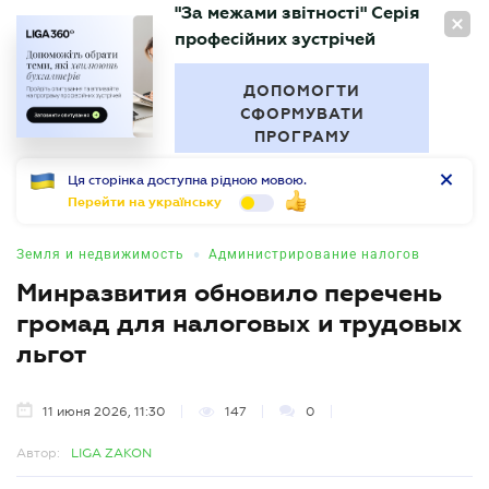
"За межами звітності" Серія
RU
професійних зустрічей
БУХГАЛТЕР
.UA
ДОПОМОГТИ
СФОРМУВАТИ
ПРОГРАМУ
Ця сторінка доступна рідною мовою.
Перейти на українську
•
Земля и недвижимость
Администрирование налогов
Минразвития обновило перечень
громад для налоговых и трудовых
льгот
11 июня 2026, 11:30
147
0
Автор:
LIGA ZAKON