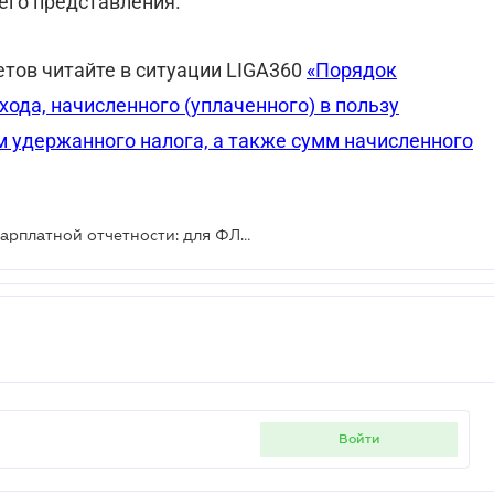
 его представления.
тов читайте в ситуации LIGA360
«Порядок
ода, начисленного (уплаченного) в пользу
м удержанного налога, а также сумм начисленного
Приказ № 243 изменяет правила зарплатной отчетности: для ФЛП введен отдельный Налоговый расчет
войти