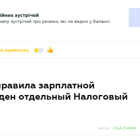
УХГАЛТЕРУ
ійних зустрічей
арь
Актуально
му зустрічей про ризики, які не видно у балансі.
а українську
правила зарплатной
еден отдельный Налоговый
Автор:
LIGA ZAKON