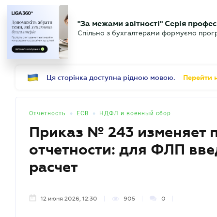
БИЗНЕСУ
ЮРИСТУ
Б
"За межами звітності" Серія профес
БУХГАЛТЕР
Новости
Аналитика
Календ
Спільно з бухгалтерами формуємо програ
.UA
Ця сторінка доступна рідною мовою.
Перейти н
•
•
Отчетность
ЕСВ
НДФЛ и военный сбор
Приказ № 243 изменяет 
отчетности: для ФЛП вв
расчет
12 июня 2026, 12:30
905
0