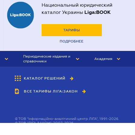
Национальный юридический
Liga:BOOK
каталог Украины
ТАРИФЫ
ПОДРОБНЕЕ
Периодические издания и
Академия
справочники
ЮРИСТ&ЗАКОН
АКАДЕМИЯ ЛІГА:ЗАКОН
КАТАЛОГ РЕШЕНИЙ
БУХГАЛТЕР&ЗАКОН
ВСЕ ТАРИФЫ ЛІГА:ЗАКОН
ВЕСТНИК МСФО
ИНТЕРБУХ
ЛИЧНЫЙ ЭКСПЕРТ
©
ТОВ "інформаційно-аналітичний центр ЛІГА", 1991-2026.
©
ТОВ "ЛІГА ЗАКОН", 2007-2026.
©
Інформаційне агенство "ЛІГА:ЗАКОН", 2010-2026.