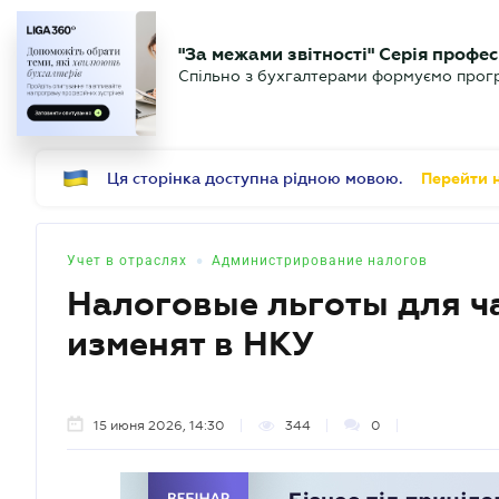
БИЗНЕСУ
ЮРИСТУ
Б
"За межами звітності" Серія профес
БУХГАЛТЕР
Новости
Аналитика
Календ
Спільно з бухгалтерами формуємо програ
.UA
Ця сторінка доступна рідною мовою.
Перейти н
•
Учет в отраслях
Администрирование налогов
Налоговые льготы для ча
изменят в НКУ
15 июня 2026, 14:30
344
0