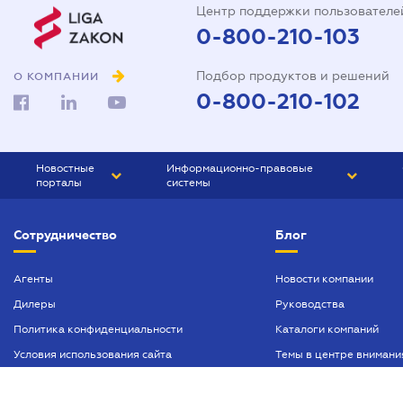
Центр поддержки пользователе
0-800-210-103
Подбор продуктов и решений
О КОМПАНИИ
0-800-210-102
Новостные
Информационно-правовые
порталы
системы
ЮРЛИГА
Право Украины
Сотрудничество
Блог
БИЗНЕС
ГРАНД
БУХГАЛТЕР.ua
ПРАЙМ
Агенты
Новости компании
Дилеры
Руководства
БУХГАЛТЕР ПРОФ
Политика конфиденциальности
Каталоги компаний
ЮРИСТ ПРОФ
Условия использования сайта
Темы в центре внимани
ЮРИСТ
Реклама
ПІДПРИЄМЕЦЬ