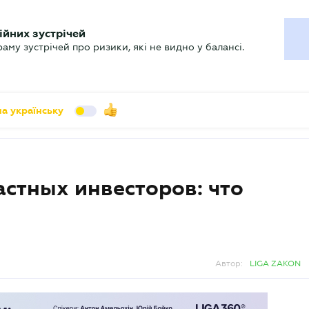
УХГАЛТЕРУ
ійних зустрічей
арь
Актуально
му зустрічей про ризики, які не видно у балансі.
а українську
стных инвесторов: что
Автор:
LIGA ZAKON