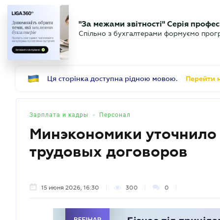
БИЗНЕСУ
ЮРИСТУ
Б
"За межами звітності" Серія профес
БУХГАЛТЕР
Новости
Аналитика
Календ
Спільно з бухгалтерами формуємо програ
.UA
Ця сторінка доступна рідною мовою.
Перейти н
•
Зарплата и кадры
Персонал
Минэкономики уточнило 
трудовых договоров
15 июня 2026, 16:30
300
0