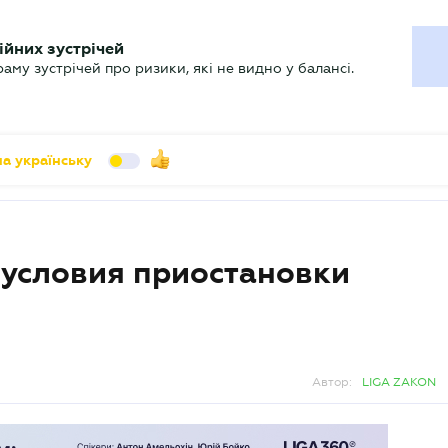
УХГАЛТЕРУ
ійних зустрічей
арь
Актуально
му зустрічей про ризики, які не видно у балансі.
а українську
условия приостановки
Автор:
LIGA ZAKON