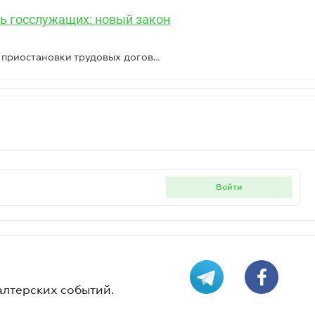
ь госслужащих: новый закон
Минэкономики уточнило условия приостановки трудовых договоров
войти
алтерских событий.