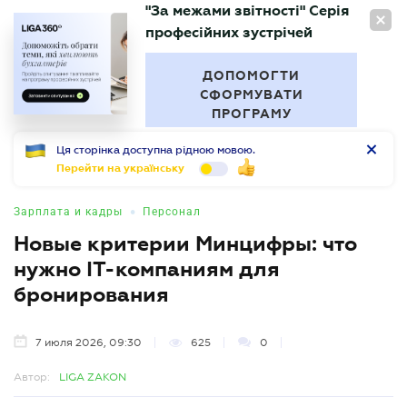
"За межами звітності" Серія
RU
професійних зустрічей
БУХГАЛТЕР
.UA
ДОПОМОГТИ
СФОРМУВАТИ
ПРОГРАМУ
Ця сторінка доступна рідною мовою.
Перейти на українську
•
Зарплата и кадры
Персонал
Новые критерии Минцифры: что
нужно ІТ-компаниям для
бронирования
7 июля 2026, 09:30
625
0
Автор:
LIGA ZAKON