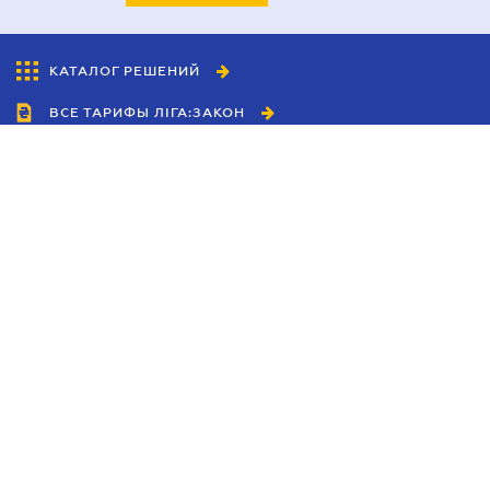
КАТАЛОГ РЕШЕНИЙ
ВСЕ ТАРИФЫ ЛІГА:ЗАКОН
Сотрудничество
Агенты
Дилеры
Политика
конфиденциальности
Условия использования
сайта
Реклама
Блог
Новости компании