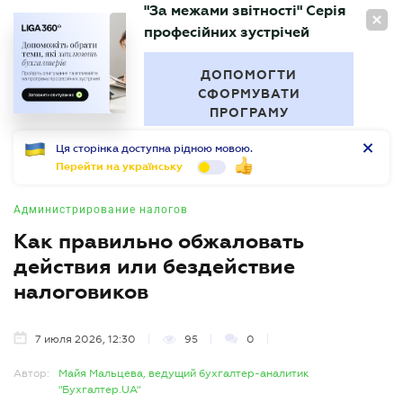
"За межами звітності" Серія
RU
професійних зустрічей
БУХГАЛТЕР
.UA
ДОПОМОГТИ
СФОРМУВАТИ
ПРОГРАМУ
Ця сторінка доступна рідною мовою.
Перейти на українську
Администрирование налогов
Как правильно обжаловать
действия или бездействие
налоговиков
7 июля 2026, 12:30
95
0
Автор:
Майя Мальцева, ведущий бухгалтер-аналитик
"Бухгалтер.UA"