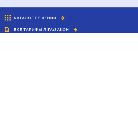
КАТАЛОГ РЕШЕНИЙ
ВСЕ ТАРИФЫ ЛІГА:ЗАКОН
Сотрудничество
Агенты
Дилеры
Политика
конфиденциальности
Условия использования
сайта
Реклама
Блог
Новости компании
Руководства