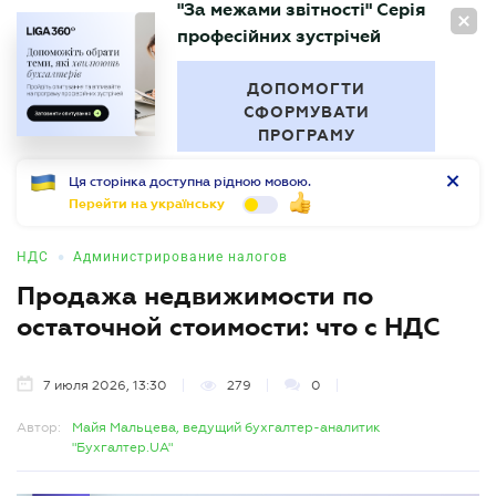
"За межами звітності" Серія
RU
професійних зустрічей
БУХГАЛТЕР
.UA
ДОПОМОГТИ
СФОРМУВАТИ
ПРОГРАМУ
Ця сторінка доступна рідною мовою.
Перейти на українську
•
НДС
Администрирование налогов
Продажа недвижимости по
остаточной стоимости: что с НДС
7 июля 2026, 13:30
279
0
Автор:
Майя Мальцева, ведущий бухгалтер-аналитик
"Бухгалтер.UA"