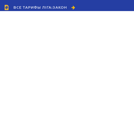
ВСЕ ТАРИФЫ ЛІГА:ЗАКОН
Сотрудничество
Агенты
Дилеры
Политика
конфиденциальности
Условия использования
сайта
Реклама
Блог
Новости компании
Руководства
Каталоги компаний
Темы в центре внимания