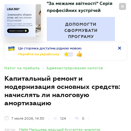
"За межами звітності" Серія
RU
професійних зустрічей
БУХГАЛТЕР
.UA
ДОПОМОГТИ
СФОРМУВАТИ
ПРОГРАМУ
Ця сторінка доступна рідною мовою.
Перейти на українську
•
Налог на прибыль
Администрирование налогов
Капитальный ремонт и
модернизация основных средств:
начислять ли налоговую
амортизацию
7 июля 2026, 14:30
124
0
Автор:
Майя Мальцева, ведущий бухгалтер-аналитик