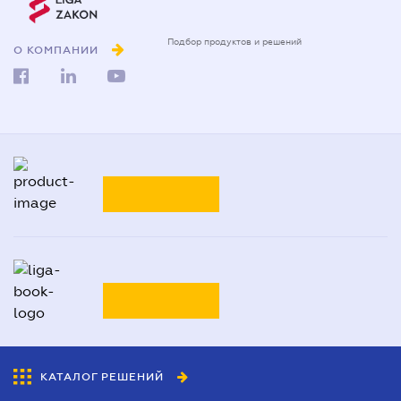
0-800-210-103
О КОМПАНИИ
Подбор продуктов и решений
0-800-210-102
Реклама и PR
на
ligazakon.net
ТАРИФЫ
Национальный юридический
каталог Украины
Liga:BOOK
ТАРИФЫ
ПОДРОБНЕЕ