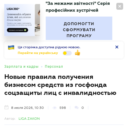
"За межами звітності" Серія
RU
професійних зустрічей
БУХГАЛТЕР
.UA
ДОПОМОГТИ
СФОРМУВАТИ
ПРОГРАМУ
Ця сторінка доступна рідною мовою.
Перейти на українську
•
Зарплата и кадры
Персонал
Новые правила получения
бизнесом средств из госфонда
соцзащиты лиц с инвалидностью
8 июля 2026, 10:30
598
0
Автор:
LIGA ZAKON