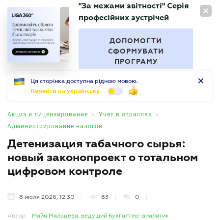
"За межами звітності" Серія
RU
професійних зустрічей
БУХГАЛТЕР
.UA
ДОПОМОГТИ
СФОРМУВАТИ
ПРОГРАМУ
Ця сторінка доступна рідною мовою.
Перейти на українську
•
•
Акциз и лицензирование
Учет в отраслях
Администрирование налогов
Детенизация табачного сырья:
новый законопроект о тотальном
цифровом контроле
8 июля 2026, 12:30
83
0
Автор:
Майя Мальцева, ведущий бухгалтер-аналитик