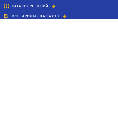
КАТАЛОГ РЕШЕНИЙ
ВСЕ ТАРИФЫ ЛІГА:ЗАКОН
Сотрудничество
Агенты
Дилеры
Политика
конфиденциальности
Условия использования
сайта
Реклама
Блог
Новости компании
Руководства
Каталоги компаний