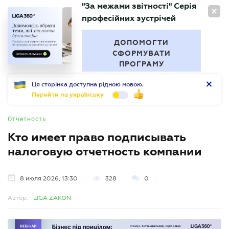
"За межами звітності" Серія
RU
професійних зустрічей
БУХГАЛТЕР
.UA
ДОПОМОГТИ
СФОРМУВАТИ
ПРОГРАМУ
Ця сторінка доступна рідною мовою.
Перейти на українську
Отчетность
Кто имеет право подписывать
налоговую отчетность компании
8 июля 2026, 13:30
328
0
Автор:
LIGA ZAKON