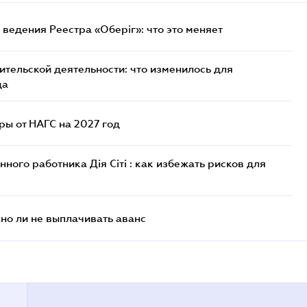
ведения Реестра «Оберіг»: что это меняет
тельской деятельности: что изменилось для
да
ы от НАГС на 2027 год
ого работника Дія Сіті : как избежать рисков для
но ли не выплачивать аванс