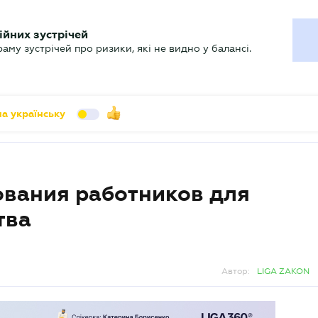
УХГАЛТЕРУ
ійних зустрічей
арь
Актуально
му зустрічей про ризики, які не видно у балансі.
а українську
вания работников для
тва
Автор:
LIGA ZAKON