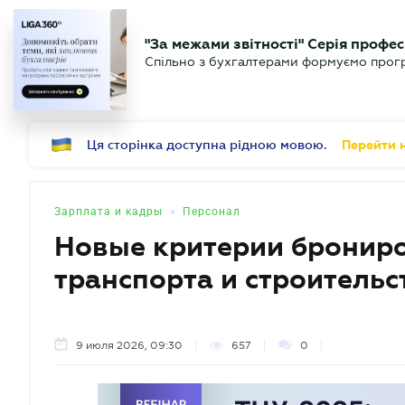
БИЗНЕСУ
ЮРИСТУ
Б
"За межами звітності" Серія профес
БУХГАЛТЕР
Новости
Аналитика
Календ
Спільно з бухгалтерами формуємо програ
.UA
Ця сторінка доступна рідною мовою.
Перейти н
•
Зарплата и кадры
Персонал
Новые критерии брониро
транспорта и строительс
9 июля 2026, 09:30
657
0