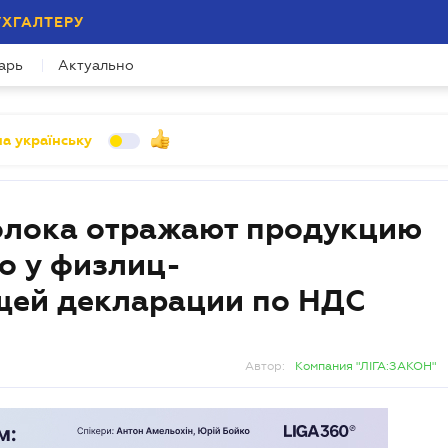
УХГАЛТЕРУ
арь
Актуально
а українську
олока отражают продукцию
о у физлиц-
щей декларации по НДС
Автор:
Компания "ЛІГА:ЗАКОН"