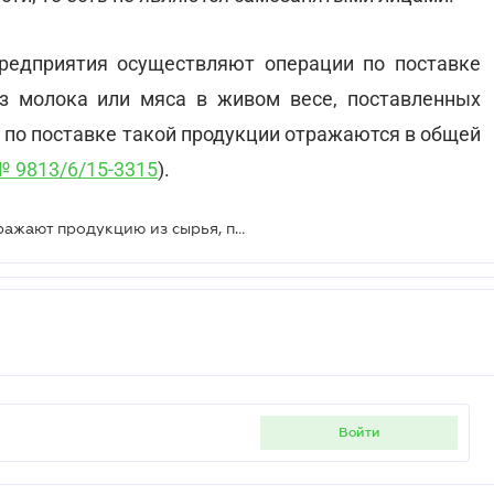
редприятия осуществляют операции по поставке
из молока или мяса в живом весе, поставленных
 по поставке такой продукции отражаются в общей
 № 9813/6/15-3315
).
Переработчики мяса и молока отражают продукцию из сырья, приобретенного у физлиц-предпринимателей, в общей декларации по НДС
войти