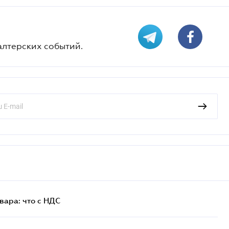
алтерских событий.
ара: что c НДС