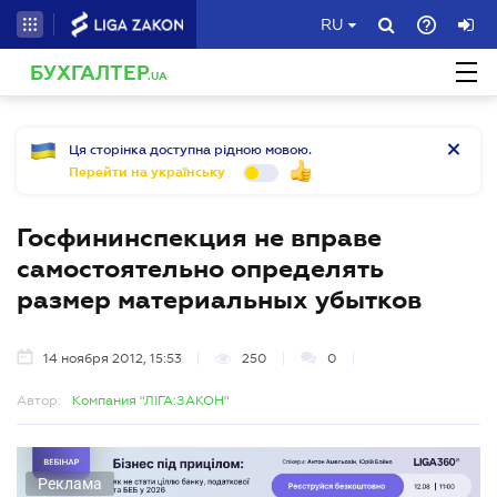
RU
БУХГАЛТЕР
.UA
Ця сторінка доступна рідною мовою.
Перейти на українську
Госфининспекция не вправе
самостоятельно определять
размер материальных убытков
14 ноября 2012, 15:53
250
0
Автор:
Компания "ЛІГА:ЗАКОН"
Реклама