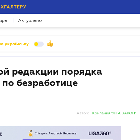
УХГАЛТЕРУ
арь
Актуально
а українську
ой редакции порядка
 по безработице
Автор:
Компания "ЛІГА:ЗАКОН"