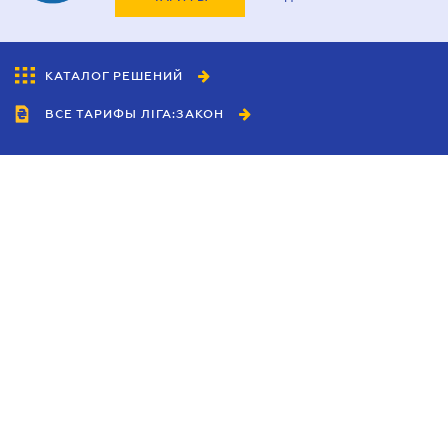
КАТАЛОГ РЕШЕНИЙ
ВСЕ ТАРИФЫ ЛІГА:ЗАКОН
Сотрудничество
Агенты
Дилеры
Политика
конфиденциальности
Условия использования
сайта
Реклама
Блог
Новости компании