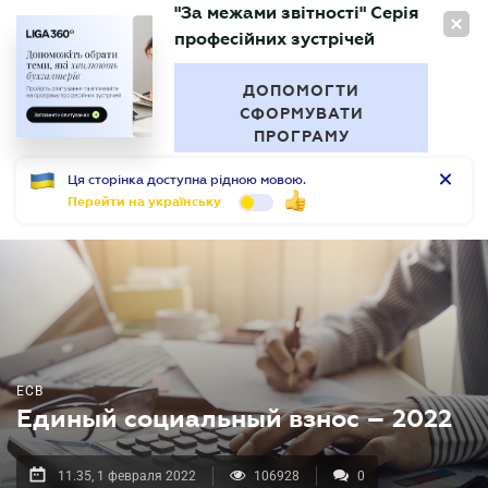
"За межами звітності" Серія
RU
професійних зустрічей
БУХГАЛТЕР
.UA
ДОПОМОГТИ
СФОРМУВАТИ
ПРОГРАМУ
Ця сторінка доступна рідною мовою.
Перейти на українську
ЕСВ
Единый социальный взнос – 2022
11.35, 1 февраля 2022
106928
0