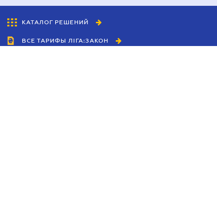
КАТАЛОГ РЕШЕНИЙ
ВСЕ ТАРИФЫ ЛІГА:ЗАКОН
Сотрудничество
Агенты
Дилеры
Политика
конфиденциальности
Условия использования
сайта
Реклама
Блог
Новости компании
Руководства