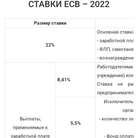
СТАВКИ ЕСВ – 2022
Размер ставки
Основная ставка, 
- заработной плат
22%
- ФЛП, самозаняты
- вознаграждений
Работодателями 
учреждения) или 
8,41%
Ставка не рас
предприниматель
Исключительно
органи
Выплаты,
- количество ли
5,5%
применяемые к
заработной плате
- фонд оплаты 