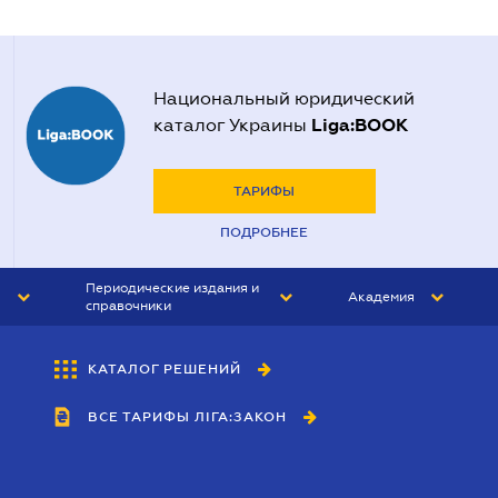
Национальный юридический
Liga:BOOK
каталог Украины
ТАРИФЫ
ПОДРОБНЕЕ
Периодические издания и
Академия
справочники
ЮРИСТ&ЗАКОН
АКАДЕМИЯ ЛІГА:ЗАКОН
КАТАЛОГ РЕШЕНИЙ
БУХГАЛТЕР&ЗАКОН
ВСЕ ТАРИФЫ ЛІГА:ЗАКОН
ВЕСТНИК МСФО
ИНТЕРБУХ
ЛИЧНЫЙ ЭКСПЕРТ