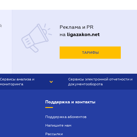
й
Реклама и PR
ligazakon.net
на
ТАРИФЫ
Сервисы анализа и
Сервисы электронной отчетности и
мониторинга
документооборота
CONTR AGENT
Liga:REPORT
Поддержка и контакты
SMS-МАЯК
VERDICTUM
Поддержка абонентов
Напишите нам
SEMANTRUM
Рассылки
SMS-МАЯК ИПОТЕКА