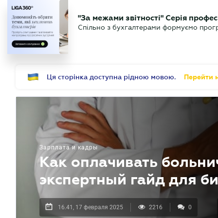
БИЗНЕСУ
ЮРИСТУ
Б
"За межами звітності" Серія профес
БУХГАЛТЕР
Новости
Аналитика
Календ
Спільно з бухгалтерами формуємо програ
.UA
Ця сторінка доступна рідною мовою.
Перейти н
Зарплата и кадры
Как оплачивать больни
экспертный гайд для б
16.41, 17 февраля 2025
2216
0