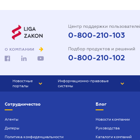
Центр поддержки пользователе
0-800-210-103
Подбор продуктов и решений
О КОМПАНИИ
0-800-210-102
Новостные
Информационно-правовые
порталы
системы
ЮРЛИГА
Право Украины
Сотрудничество
Блог
БИЗНЕС
ГРАНД
БУХГАЛТЕР.ua
ПРАЙМ
Агенты
Новости компании
Дилеры
Руководства
БУХГАЛТЕР ПРОФ
Политика конфиденциальности
Каталоги компаний
ЮРИСТ ПРОФ