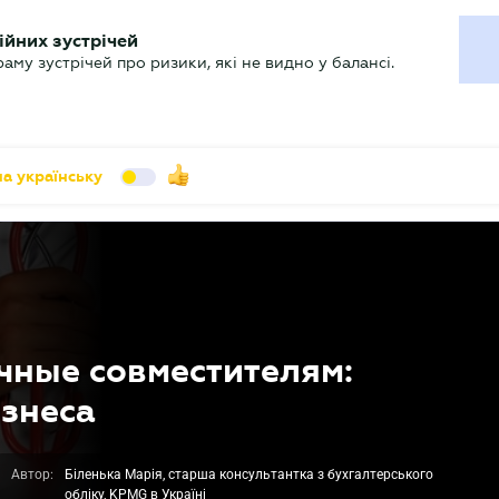
УХГАЛТЕРУ
ійних зустрічей
арь
Актуально
му зустрічей про ризики, які не видно у балансі.
а українську
чные совместителям:
изнеса
Автор:
Біленька Марія, старша консультантка з бухгалтерського
обліку, KPMG в Україні