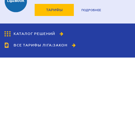
ТАРИФЫ
ПОДРОБНЕЕ
КАТАЛОГ РЕШЕНИЙ
ВСЕ ТАРИФЫ ЛІГА:ЗАКОН
Сотрудничество
Агенты
Дилеры
Политика
конфиденциальности
Условия использования
сайта
Реклама
Блог