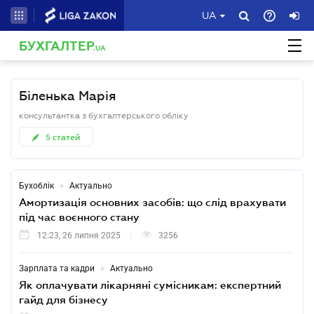
UA
БУХГАЛТЕР
.UA
Біленька Марія
консультантка з бухгалтерського обліку
5
статей
•
Бухоблік
Актуально
Амортизація основних засобів: що слід врахувати
під час воєнного стану
12:23, 26 липня 2025
3256
•
Зарплата та кадри
Актуально
Як оплачувати лікарняні сумісникам: експертний
гайд для бізнесу