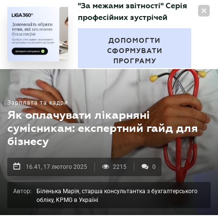
"За межами звітності" Серія
UA
професійних зустрічей
БУХГАЛТЕР
.UA
ДОПОМОГТИ
СФОРМУВАТИ
ПРОГРАМУ
Зарплата та кадри
Як оплачувати лікарняні
сумісникам: експертний гайд для
бізнесу
16.41, 17 лютого 2025
2215
0
Автор:
Біленька Марія, старша консультантка з бухгалтерського
обліку, KPMG в Україні