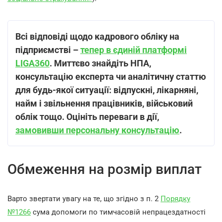
Всі відповіді щодо кадрового обліку на
підприємстві –
тепер в єдиній платформі
LIGA
360
. Миттєво знайдіть НПА,
консультацію експерта чи аналітичну статтю
для будь-якої ситуації: відпускні, лікарняні,
найм і звільнення працівників, військовий
облік тощо.
Оцініть переваги в дії,
замовивши персональну консультацію
.
Обмеження на розмір виплат
Варто звертати увагу на те, що згідно з п. 2
Порядку
№1266
сума допомоги по тимчасовій непрацездатності