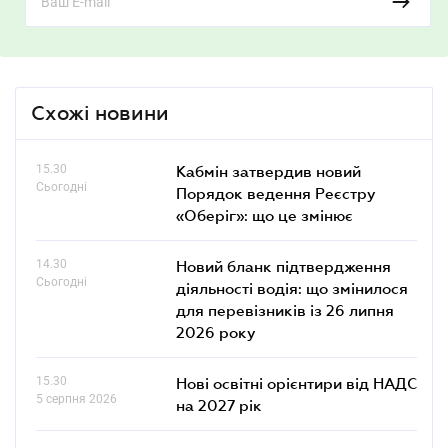
Схожі новини
15.30
Кабмін затвердив новий
Сьогодні
Порядок ведення Реєстру
«Оберіг»: що це змінює
14.30
Новий бланк підтвердження
Сьогодні
діяльності водія: що змінилося
для перевізників із 26 липня
2026 року
15.30
Нові освітні орієнтири від НАДС
5 серпня 2026
на 2027 рік