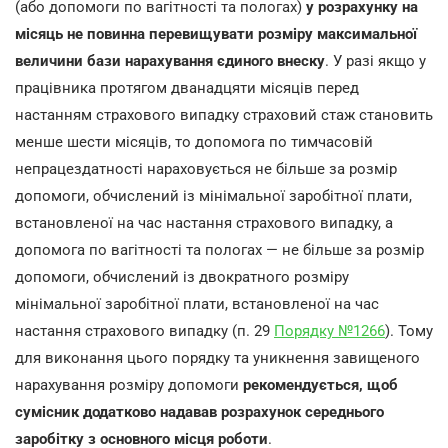
(або допомоги по вагітності та пологах)
у розрахунку на
місяць не повинна перевищувати розміру максимальної
величини бази нарахування єдиного внеску
. У разі якщо у
працівника протягом дванадцяти місяців перед
настанням страхового випадку страховий стаж становить
менше шести місяців, то допомога по тимчасовій
непрацездатності нараховується не більше за розмір
допомоги, обчислений із мінімальної заробітної плати,
встановленої на час настання страхового випадку, а
допомога по вагітності та пологах — не більше за розмір
допомоги, обчислений із двократного розміру
мінімальної заробітної плати, встановленої на час
настання страхового випадку (п. 29
Порядку №1266
). Тому
для виконання цього порядку та уникнення завищеного
нарахування розміру допомоги
рекомендується, щоб
сумісник додатково надавав розрахунок середнього
заробітку з основного місця роботи
.