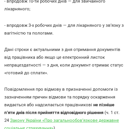
- впродовж 10-ти робочих днів — для звичайного
лікарняного;
- впродовж 3-х робочих днів — для лікарняного у зв’язку з
вагітністю та пологами.
Дані строки є актуальними з дня отримання документів
від працівника або якщо це електронний листок
непрацездатності — з дня, коли документ отримає статус
«готовий до сплати».
Повідомлення про відмову в призначенні допомоги із
зазначенням причин відмови та порядку оскарження
видається або надсилається працівникові
не пізніше
п’яти днів після прийняття відповідного рішення
(ч. 1 ст.
24
Закону України «Про загальнообов’язкове державне
соціальне страхування»
).