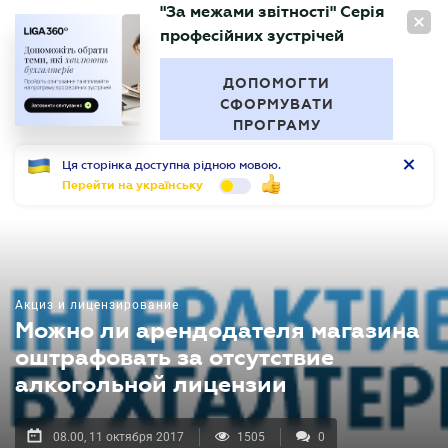
"За межами звітності" Серія
RU
професійних зустрічей
БУХГАЛТЕР
.UA
ДОПОМОГТИ
СФОРМУВАТИ
ПРОГРАМУ
Ця сторінка доступна рідною мовою.
Перейти на українську
Акциз и лицензирование
Можно ли арендодателя магазина
оштрафовать за отсутствие
алкогольной лицензии
08.00, 11 октября 2017
1505
0