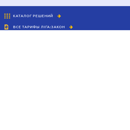
КАТАЛОГ РЕШЕНИЙ
ВСЕ ТАРИФЫ ЛІГА:ЗАКОН
Сотрудничество
Агенты
Дилеры
Политика
конфиденциальности
Условия использования
сайта
Реклама
Блог
Новости компании
Руководства