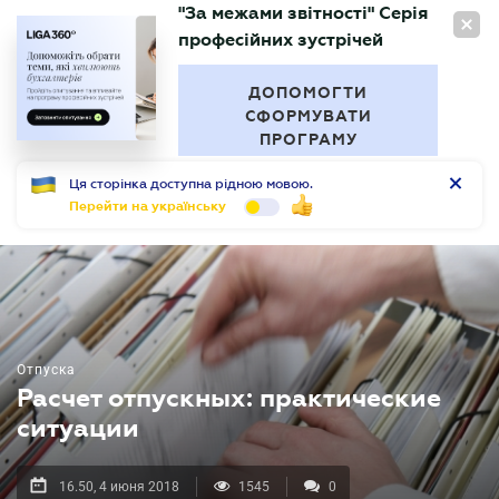
"За межами звітності" Серія
RU
професійних зустрічей
БУХГАЛТЕР
.UA
ДОПОМОГТИ
СФОРМУВАТИ
ПРОГРАМУ
Ця сторінка доступна рідною мовою.
Перейти на українську
Отпуска
Расчет отпускных: практические
ситуации
16.50, 4 июня 2018
1545
0