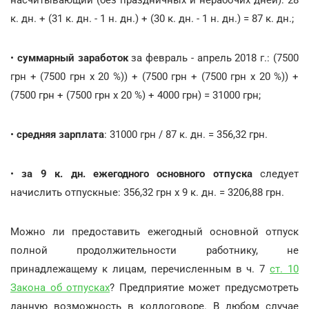
насчитывающий (без праздничных и нерабочих дней): 28
к. дн. + (31 к. дн. - 1 н. дн.) + (30 к. дн. - 1 н. дн.) = 87 к. дн.;
•
суммарный заработок
за февраль - апрель 2018 г.: (7500
грн + (7500 грн х 20 %)) + (7500 грн + (7500 грн х 20 %)) +
(7500 грн + (7500 грн х 20 %) + 4000 грн) = 31000 грн;
•
средняя зарплата
: 31000 грн / 87 к. дн. = 356,32 грн.
•
за 9 к. дн. ежегодного основного отпуска
следует
начислить отпускные: 356,32 грн х 9 к. дн. = 3206,88 грн.
Можно ли предоставить ежегодный основной отпуск
полной продолжительности работнику, не
принадлежащему к лицам, перечисленным в ч. 7
ст. 10
Закона об отпусках
? Предприятие может предусмотреть
данную возможность в колдоговоре. В любом случае