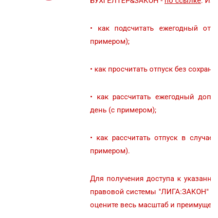
БУХГЕЛТЕР&ЗАКОН -
по ссылке
. Из
• как подсчитать ежегодный отп
примером);
• как просчитать отпуск без сохран
•
как рассчитать ежегодный допо
день (с примером);
• как рассчитать отпуск в случае
примером).
Для получения доступа к указанно
правовой системы "ЛИГА:ЗАКОН" -
оцените весь масштаб и преимущест