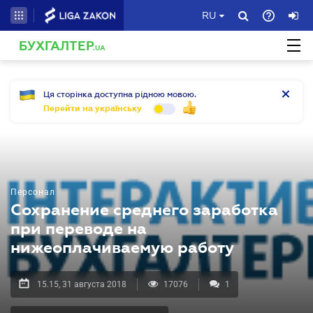
RU
БУХГАЛТЕР
.UA
Ця сторінка доступна рідною мовою.
Перейти на українську
Персонал
Сохранение среднего заработка
при переводе на
нижеоплачиваемую работу
15.15, 31 августа 2018
17076
1