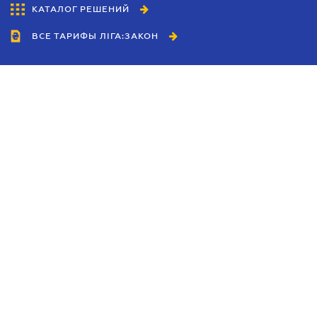
КАТАЛОГ РЕШЕНИЙ
ВСЕ ТАРИФЫ ЛІГА:ЗАКОН
Сотрудничество
Агенты
Дилеры
Политика
конфиденциальности
Условия использования
сайта
Реклама
Блог
Новости компании
Руководства
Каталоги компаний