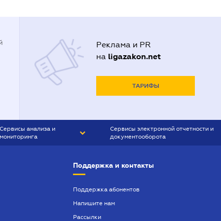
й
Реклама и PR
ligazakon.net
на
ТАРИФЫ
Сервисы анализа и
Сервисы электронной отчетности и
мониторинга
документооборота
CONTR AGENT
Liga:REPORT
Поддержка и контакты
SMS-МАЯК
VERDICTUM
Поддержка абонентов
Напишите нам
SEMANTRUM
Рассылки
SMS-МАЯК ИПОТЕКА