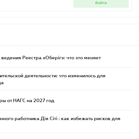
войти
ведения Реестра «Оберіг»: что это меняет
тельской деятельности: что изменилось для
да
ы от НАГС на 2027 год
ого работника Дія Сіті : как избежать рисков для