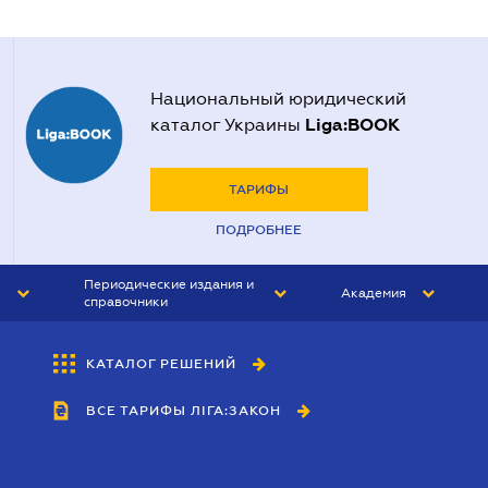
Национальный юридический
Liga:BOOK
каталог Украины
ТАРИФЫ
ПОДРОБНЕЕ
Периодические издания и
Академия
справочники
ЮРИСТ&ЗАКОН
АКАДЕМИЯ ЛІГА:ЗАКОН
КАТАЛОГ РЕШЕНИЙ
БУХГАЛТЕР&ЗАКОН
ВСЕ ТАРИФЫ ЛІГА:ЗАКОН
ВЕСТНИК МСФО
ИНТЕРБУХ
ЛИЧНЫЙ ЭКСПЕРТ