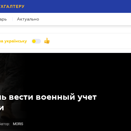
УХГАЛТЕРУ
арь
Актуально
а українську
ь вести военный учет
и
Автор:
MORIS