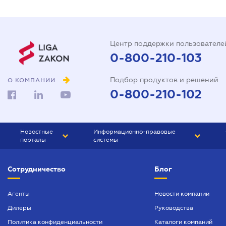
Центр поддержки пользователе
0-800-210-103
Подбор продуктов и решений
О КОМПАНИИ
0-800-210-102
Новостные
Информационно-правовые
порталы
системы
ЮРЛИГА
Право Украины
Сотрудничество
Блог
БИЗНЕС
ГРАНД
БУХГАЛТЕР.ua
ПРАЙМ
Агенты
Новости компании
Дилеры
Руководства
БУХГАЛТЕР ПРОФ
Политика конфиденциальности
Каталоги компаний
ЮРИСТ ПРОФ