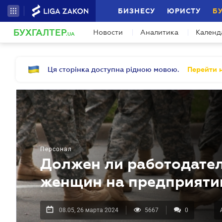
БИЗНЕСУ
ЮРИСТУ
Б
БУХГАЛТЕР
Новости
Аналитика
Календ
.UA
Ця сторінка доступна рідною мовою.
Перейти н
Персонал
Должен ли работодател
женщин на предприяти
08.05, 26 марта 2024
5667
0