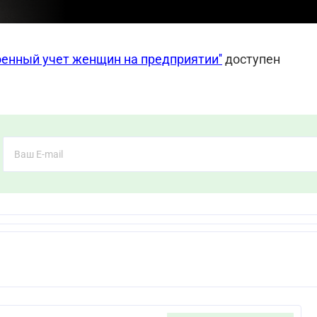
оенный учет женщин на предприятии
''
доступен