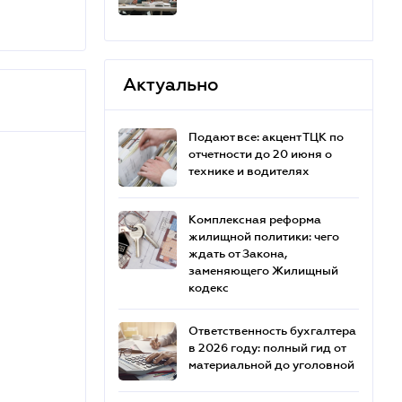
Актуально
Подают все: акцент ТЦК по
отчетности до 20 июня о
технике и водителях
Комплексная реформа
жилищной политики: чего
ждать от Закона,
заменяющего Жилищный
кодекс
Ответственность бухгалтера
в 2026 году: полный гид от
материальной до уголовной