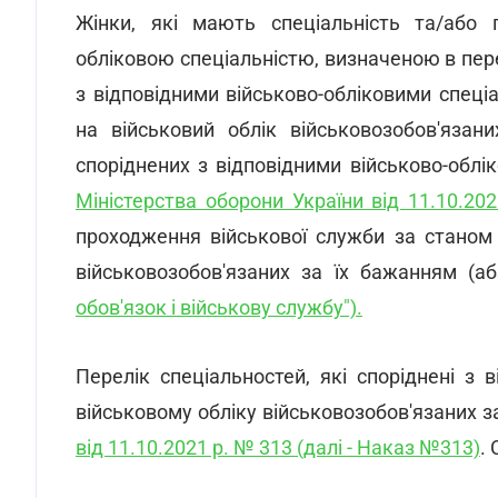
Жінки, які мають спеціальність та/або 
обліковою спеціальністю, визначеною в пере
з відповідними військово-обліковими спеці
на військовий облік військовозобов'язан
споріднених з відповідними військово-обл
Міністерства оборони України від 11.10.2
проходження військової служби за станом 
військовозобов'язаних за їх бажанням (аб
обов'язок і військову службу").
Перелік спеціальностей, які споріднені з 
військовому обліку військовозобов'язаних 
від 11.10.2021 р. № 313 (далі - Наказ №313)
.