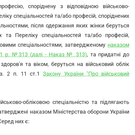
професію, споріднену з відповідною військово-
ліку спеціальностей та/або професій, споріднених
альностями, після одержання яких жінки беруться
их та Переліку спеціальностей та/або професій,
іковими спеціальностями, затвердженому
наказом
021 р. №313 (далі - Наказ № 313)
, та придатні до
здоров'я та віком, беруться на військовий облік
з. 2 п. 11 ст.1
Закону України "Про військовий
військово-обліковою спеціальністю та підлягають
затверджені наказом Міністерства оборони України
 Серед них є: