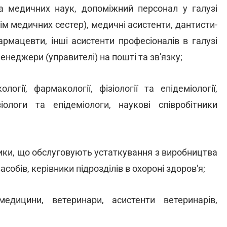
та медичних наук, допоміжний персонал у галузі
рім медичних сестер), медичні асистенти, дантисти-
армацевти, інші асистенти професіоналів в галузі
енеджери (управителі) на пошті та зв'язку;
логії, фармакології, фізіології та епідеміології,
іологи та епідеміологи, наукові співробітники
ники, що обслуговують устаткування з виробництва
обів, керівники підрозділів в охороні здоров'я;
едицини, ветеринари, асистенти ветеринарів,