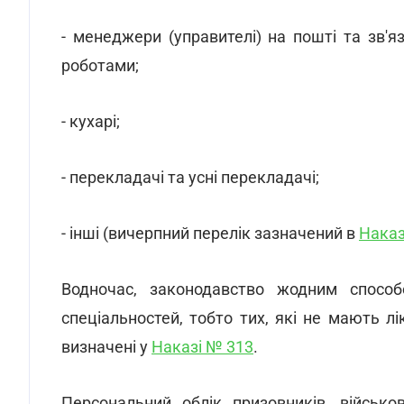
- менеджери (управителі) на пошті та зв'я
роботами;
- кухарі;
- перекладачі та усні перекладачі;
- інші (вичерпний перелік зазначений в
Наказ
Водночас, законодавство жодним способ
спеціальностей, тобто тих, які не мають л
визначені у
Наказі № 313
.
Персональний облік призовників, військо