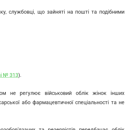
зку, службовці, що зайняті на пошті та подібними
і № 313
).
ом не регулює військовий облік жінок інших
ікарської або фармацевтичної спеціальності та не
возобов'язаних та резервістів передбачає облік