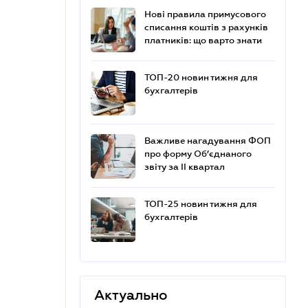
Нові правила примусового
списання коштів з рахунків
платників: що варто знати
ТОП-20 новин тижня для
бухгалтерів
Важливе нагадування ФОП
про форму Об’єднаного
звіту за ІІ квартал
ТОП-25 новин тижня для
бухгалтерів
Актуально