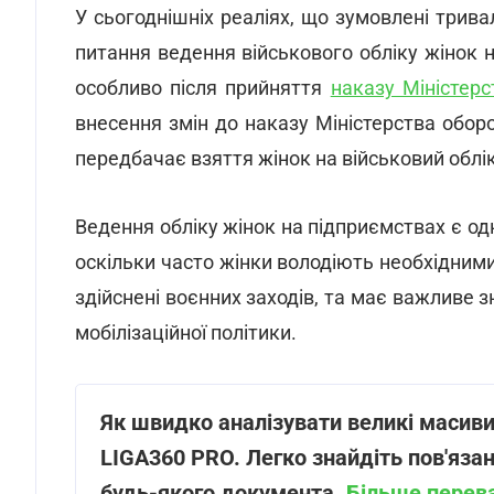
У сьогоднішніх реаліях, що зумовлені трива
питання ведення військового обліку жінок н
особливо після прийняття
наказу Міністерс
внесення змін до наказу Міністерства обор
передбачає взяття жінок на військовий облі
Ведення обліку жінок на підприємствах є од
оскільки часто жінки володіють необхідним
здійснені воєнних заходів, та має важливе 
мобілізаційної політики.
Як швидко аналізувати великі масиви
LIGA360 PRO. Легко знайдіть пов'язан
будь-якого документа.
Більше перев