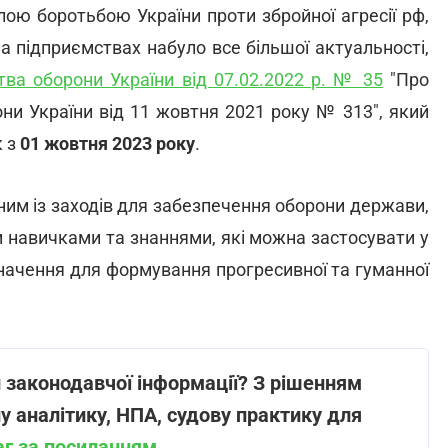
лою боротьбою України проти збройної агресії рф,
а підприємствах набуло все більшої актуальності,
тва оборони України від 07.02.2022 р. № 35
"Про
они України від 11 жовтня 2021 року № 313", який
к з
01 жовтня 2023 року
.
ним із заходів для забезпечення оборони держави,
и навичками та знаннями, які можна застосувати у
значення для формування прогресивної та гуманної
 законодавчої інформації? З рішенням
у аналітику, НПА, судову практику для
аг за посиланням
.