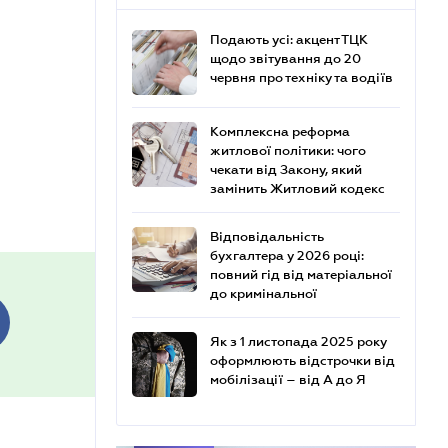
Подають усі: акцент ТЦК
щодо звітування до 20
червня про техніку та водіїв
Комплексна реформа
житлової політики: чого
чекати від Закону, який
замінить Житловий кодекс
Відповідальність
бухгалтера у 2026 році:
повний гід від матеріальної
до кримінальної
Як з 1 листопада 2025 року
оформлюють відстрочки від
мобілізації – від А до Я