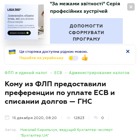
"За межами звітності" Серія
RU
професійних зустрічей
БУХГАЛТЕР
.UA
ДОПОМОГТИ
СФОРМУВАТИ
ПРОГРАМУ
Ця сторінка доступна рідною мовою.
Перейти на українську
•
•
ФЛП и единый налог
ЕСВ
Администрирование налогов
Кому из ФЛП предоставили
преференции по уплате ЕСВ и
списании долгов — ГНС
15 декабря 2020, 08:20
12823
0
Автор:
Николай Кирильчук, ведущий бухгалтер-эксперт
"Бухгалтер.UA"