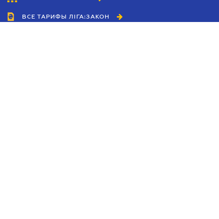
ВСЕ ТАРИФЫ ЛІГА:ЗАКОН
Сотрудничество
Агенты
Дилеры
Политика
конфиденциальности
Условия использования
сайта
Реклама
Блог
Новости компании
Руководства
Каталоги компаний
Темы в центре внимания